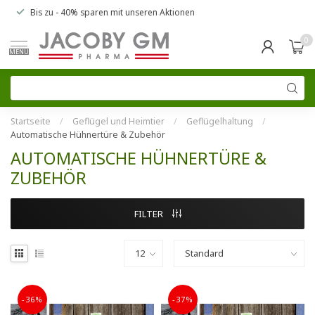
Bis zu
- 40% sparen
mit unseren
Aktionen
0
MENU
Startseite
/
Geflügel und Heimtier
/
Geflügelhaltung
/
Automatische Hühnertüre & Zubehör
AUTOMATISCHE HÜHNERTÜRE &
ZUBEHÖR
FILTER
-36%
-37%