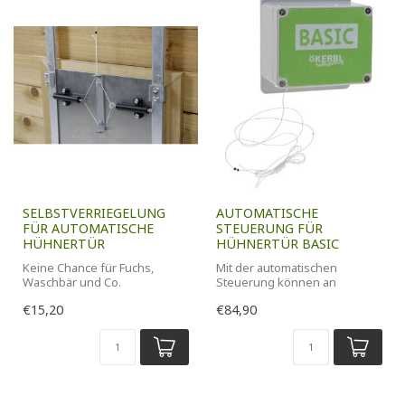
SELBSTVERRIEGELUNG
AUTOMATISCHE
FÜR AUTOMATISCHE
STEUERUNG FÜR
HÜHNERTÜR
HÜHNERTÜR BASIC
Keine Chance für Fuchs,
Mit der automatischen
Waschbär und Co.
Steuerung können an
Geflügelställen die Klappen
€15,20
€84,90
oder Schie...