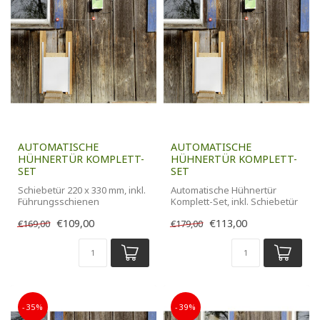
AUTOMATISCHE
AUTOMATISCHE
HÜHNERTÜR KOMPLETT-
HÜHNERTÜR KOMPLETT-
SET
SET
Schiebetür 220 x 330 mm, inkl.
Automatische Hühnertür
Führungsschienen
Komplett-Set, inkl. Schiebetür
300 x 400 mm
€109,00
€113,00
€169,00
€179,00
-35%
-39%