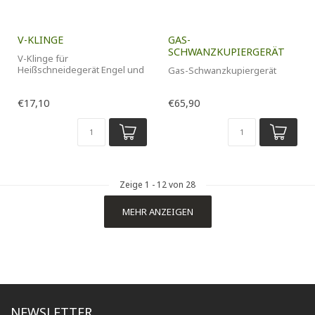
V-KLINGE
GAS-
SCHWANZKUPIERGERÄT
V-Klinge für
Heißschneidegerät Engel und
Gas-Schwanzkupiergerät
Schwanzkupiergerät mit Trafo
€17,10
€65,90
Zeige
1
-
12
von 28
MEHR ANZEIGEN
NEWSLETTER