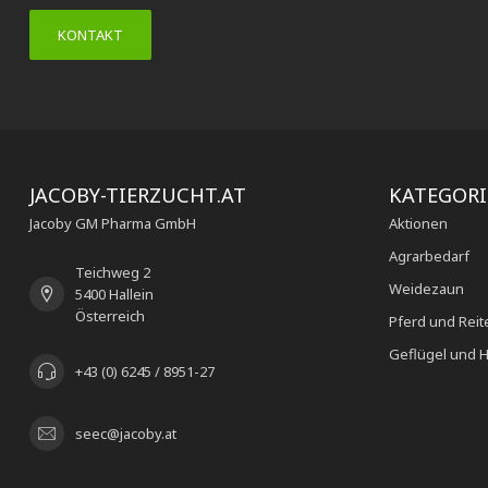
KONTAKT
JACOBY-TIERZUCHT.AT
KATEGOR
Jacoby GM Pharma GmbH
Aktionen
Agrarbedarf
Teichweg 2
Weidezaun
5400 Hallein
Österreich
Pferd und Reit
Geflügel und H
+43 (0) 6245 / 8951-27
seec@jacoby.at