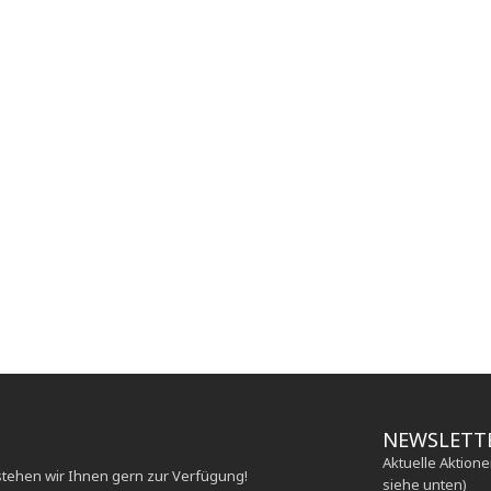
NEWSLETT
Aktuelle Aktion
stehen wir Ihnen gern zur Verfügung!
siehe unten)