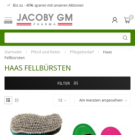
Bis zu
- 40% sparen
mit unseren
Aktionen
0
MENU
Startseite
/
Pferd und Reiter
/
Pflegebedarf
/
Haas
Fellbürsten
HAAS FELLBÜRSTEN
FILTER