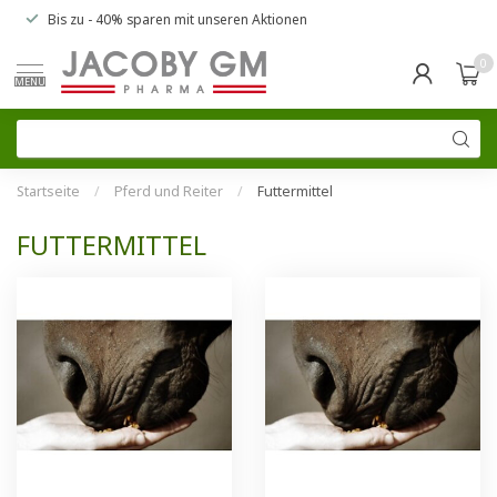
Bis zu
- 40% sparen
mit unseren
Aktionen
0
MENU
Startseite
/
Pferd und Reiter
/
Futtermittel
FUTTERMITTEL