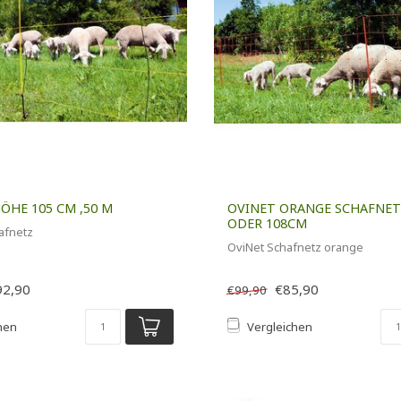
ÖHE 105 CM ,50 M
OVINET ORANGE SCHAFNET
ODER 108CM
afnetz
OviNet Schafnetz orange
92,90
€85,90
€99,90
hen
Vergleichen