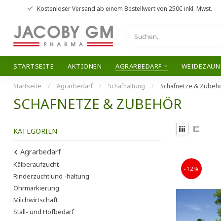
Kostenloser Versand
ab einem Bestellwert von
250€
inkl. Mwst.
STARTSEITE
AKTIONEN
AGRARBEDARF
WEIDEZAUN
Startseite
/
Agrarbedarf
/
Schafhaltung
/
Schafnetze & Zubeh
SCHAFNETZE & ZUBEHÖR
KATEGORIEN
Agrarbedarf
Kälberaufzucht
-12%
Rinderzucht und -haltung
Ohrmarkierung
Milchwirtschaft
Stall- und Hofbedarf