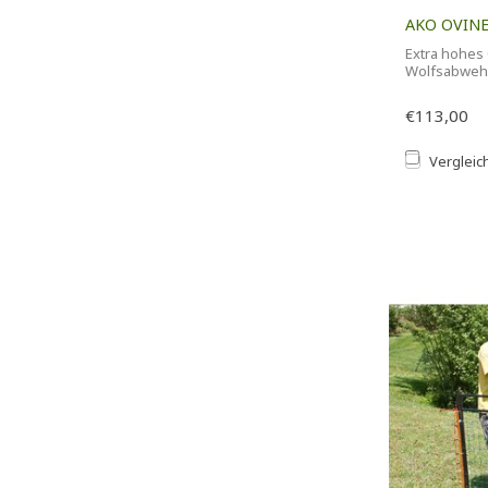
AKO OVINE
Extra hohes 
Wolfsabweh
Doppel oder 
€113,00
Vergleic