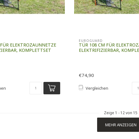
D
EUROGUARD
MFÜR ELEKTROZAUNNETZE
TÜR 108 CM FÜR ELEKTRO
ZIERBAR, KOMPLETTSET
ELEKTRIFIZIERBAR, KOMPL
€74,90
hen
Vergleichen
Zeige
1
-
12
von 15
MEHR ANZEIGEN