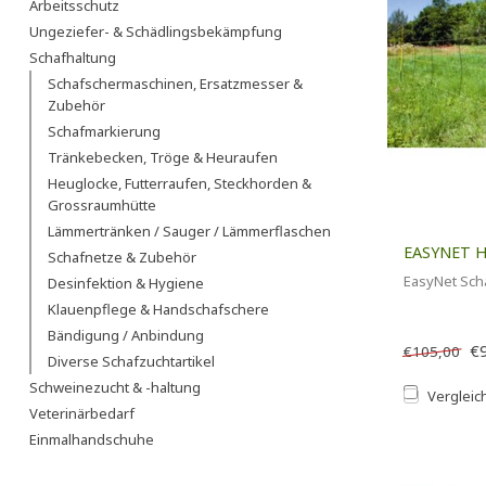
Arbeitsschutz
Ungeziefer- & Schädlingsbekämpfung
Schafhaltung
Schafschermaschinen, Ersatzmesser &
Zubehör
Schafmarkierung
Tränkebecken, Tröge & Heuraufen
Heuglocke, Futterraufen, Steckhorden &
Grossraumhütte
Lämmertränken / Sauger / Lämmerflaschen
EASYNET H
Schafnetze & Zubehör
EasyNet Sch
Desinfektion & Hygiene
Klauenpflege & Handschafschere
Bändigung / Anbindung
€
€105,00
Diverse Schafzuchtartikel
Schweinezucht & -haltung
Vergleic
Veterinärbedarf
Einmalhandschuhe