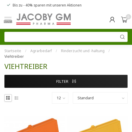
Bis zu
- 40% sparen
mit unseren
Aktionen
0
MENU
Startseite
/
Agrarbedarf
/
Rinderzucht und -haltung
/
Viehtreiber
VIEHTREIBER
FILTER