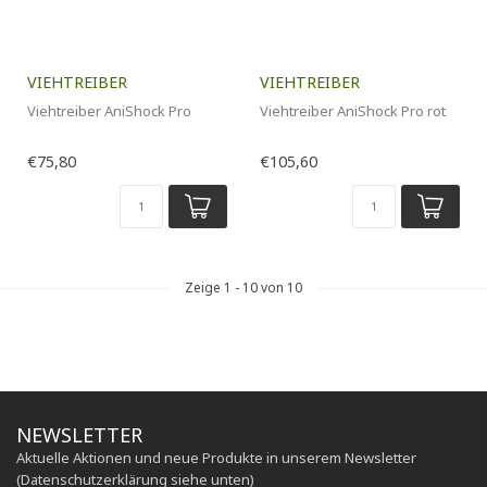
VIEHTREIBER
VIEHTREIBER
Viehtreiber AniShock Pro
Viehtreiber AniShock Pro rot
€75,80
€105,60
Zeige
1
-
10
von 10
NEWSLETTER
Aktuelle Aktionen und neue Produkte in unserem Newsletter
(Datenschutzerklärung siehe unten)