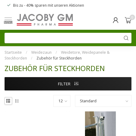
Bis zu
- 40% sparen
mit unseren
Aktionen
0
MENU
Startseite
/
Weidezaun
/
Weidetore, Weidepanele &
Steckhorden
/
Zubehör für Steckhorden
ZUBEHÖR FÜR STECKHORDEN
FILTER