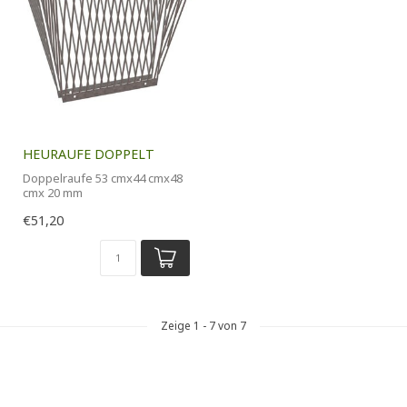
HEURAUFE DOPPELT
Doppelraufe 53 cmx44 cmx48
cmx 20 mm
€51,20
Zeige
1
-
7
von 7