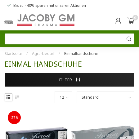
Bis zu
- 40% sparen
mit unseren
Aktionen
0
MENU
Startseite
/
Agrarbedarf
/
Einmalhandschuhe
EINMAL HANDSCHUHE
FILTER
-27%