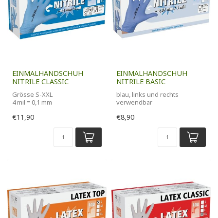
EINMALHANDSCHUH
EINMALHANDSCHUH
NITRILE CLASSIC
NITRILE BASIC
Grösse S-XXL
blau, links und rechts
4 mil = 0,1 mm
verwendbar
hellblau
Größe S-XL
€11,90
€8,90
Länge 24 cm
100 Stück Packung
24 cm, 3 mil =...