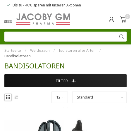
Bis zu
- 40% sparen
mit unseren
Aktionen
0
MENU
Startseite
/
Weidezaun
/
Isolatoren aller Arten
/
Bandisolatoren
BANDISOLATOREN
FILTER