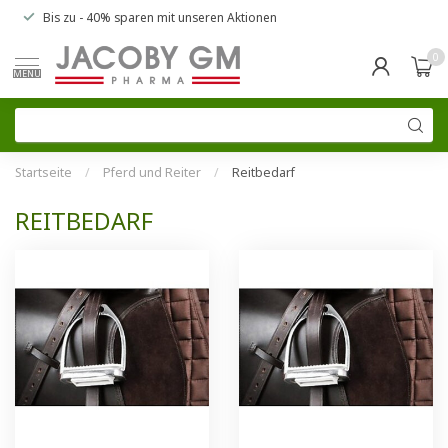
Bis zu
- 40% sparen
mit unseren
Aktionen
0
MENU
Startseite
/
Pferd und Reiter
/
Reitbedarf
REITBEDARF