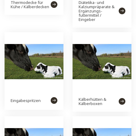
Thermodecke für
Diätetika- und
Kühe / Kälberdecken
Kalziumpräparate &
Ergänzungs-
futtermittel /
Eingeber
Kälberhütten &
Eingabespritzen
Kälberboxen