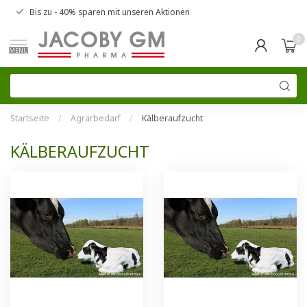
Bis zu
- 40% sparen
mit unseren
Aktionen
0
MENU
Startseite
/
Agrarbedarf
/
Kälberaufzucht
KÄLBERAUFZUCHT