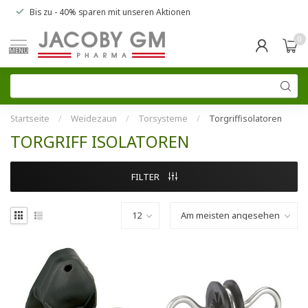
Bis zu
- 40% sparen
mit unseren
Aktionen
0
MENU
Startseite
/
Weidezaun
/
Torsysteme
/
Torgriffisolatoren
TORGRIFF ISOLATOREN
FILTER