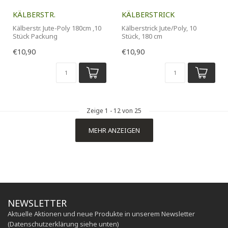
KÄLBERSTR.
KÄLBERSTRICK
Kälberstr. Jute-Poly 180cm ,10
Kälberstrick Jute/Poly, 10
Stück Packung
Stück, 180 cm
€10,90
€10,90
Zeige
1
-
12
von 25
MEHR ANZEIGEN
NEWSLETTER
Aktuelle Aktionen und neue Produkte in unserem Newsletter
(Datenschutzerklärung siehe unten)