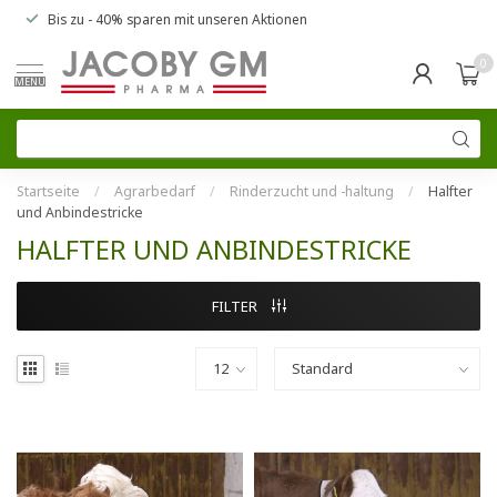
Bis zu
- 40% sparen
mit unseren
Aktionen
0
MENU
Startseite
/
Agrarbedarf
/
Rinderzucht und -haltung
/
Halfter
und Anbindestricke
HALFTER UND ANBINDESTRICKE
FILTER