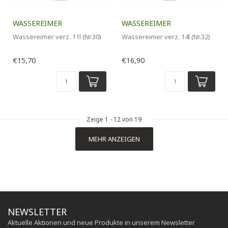
WASSEREIMER
WASSEREIMER
Wassereimer verz. 11l (Nr.30)
Wassereimer verz. 14l (Nr.32)
€15,70
€16,90
Zeige
1
-
12
von 19
MEHR ANZEIGEN
NEWSLETTER
Aktuelle Aktionen und neue Produkte in unserem Newsletter