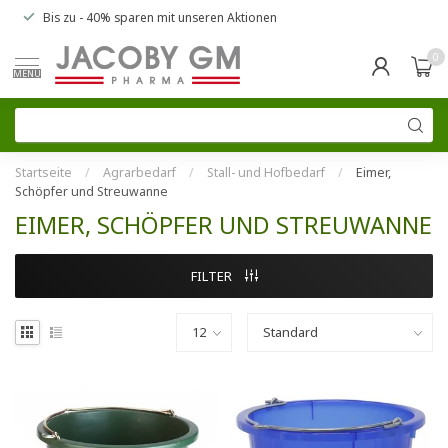
Bis zu
- 40% sparen
mit unseren
Aktionen
0
MENU
Startseite
/
Agrarbedarf
/
Stall- und Hofbedarf
/
Eimer,
Schöpfer und Streuwanne
EIMER, SCHÖPFER UND STREUWANNE
FILTER