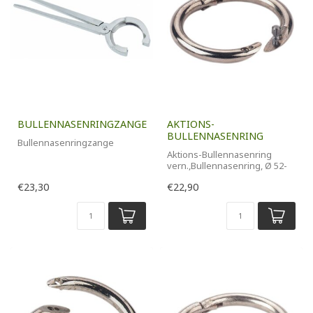
BULLENNASENRINGZANGE
AKTIONS-
BULLENNASENRING
Bullennasenringzange
Aktions-Bullennasenring
vern.,Bullennasenring, Ø 52-
54 mm, 6 Stück Packung
€23,30
€22,90