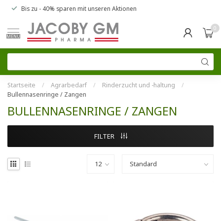
Bis zu
- 40% sparen
mit unseren
Aktionen
0
MENU
Startseite
/
Agrarbedarf
/
Rinderzucht und -haltung
/
Bullennasenringe / Zangen
BULLENNASENRINGE / ZANGEN
FILTER