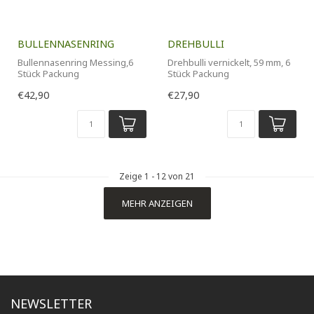
BULLENNASENRING
DREHBULLI
Bullennasenring Messing,6
Drehbulli vernickelt, 59 mm, 6
Stück Packung
Stück Packung
€42,90
€27,90
Zeige
1
-
12
von 21
MEHR ANZEIGEN
NEWSLETTER