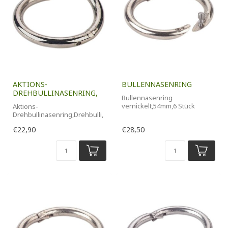
AKTIONS-
BULLENNASENRING
DREHBULLINASENRING,
Bullennasenring
vernickelt,54mm,6 Stück
Aktions-
Packung
Drehbullinasenring,Drehbulli,
Ø 57 mm , 6 Stück Packung
€22,90
€28,50