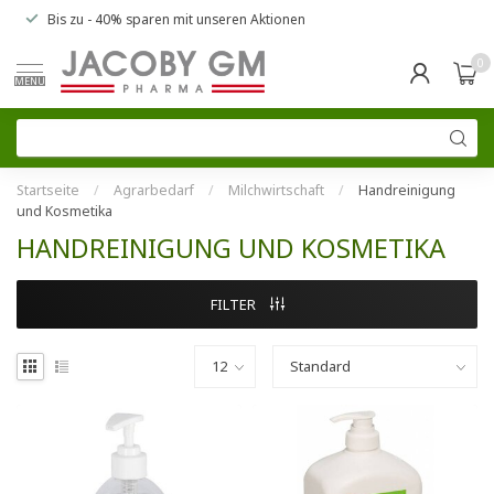
Bis zu
- 40% sparen
mit unseren
Aktionen
0
MENU
Startseite
/
Agrarbedarf
/
Milchwirtschaft
/
Handreinigung
und Kosmetika
HANDREINIGUNG UND KOSMETIKA
FILTER