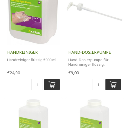
HANDREINIGER
HAND-DOSIERPUMPE
Handreiniger flüssig 5000 ml
Hand-Dosierpumpe für
Handreiniger flüssig,
Schmierseife Edelweiss und
€24,90
€9,00
Universalr...