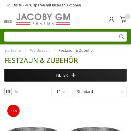
Bis zu
- 40% sparen
mit unseren
Aktionen
0
MENU
Startseite
/
Weidezaun
/
Festzaun & Zubehör
FESTZAUN & ZUBEHÖR
FILTER
-34%