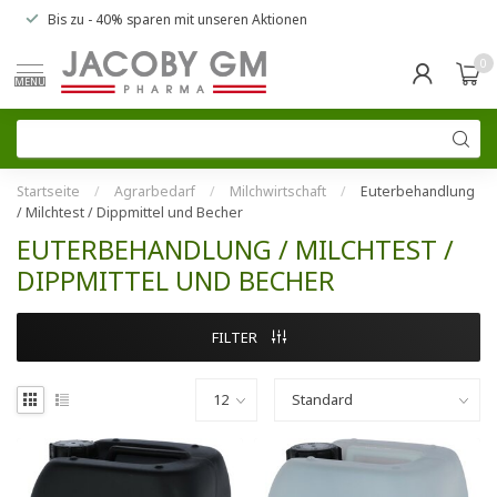
Bis zu
- 40% sparen
mit unseren
Aktionen
0
MENU
Startseite
/
Agrarbedarf
/
Milchwirtschaft
/
Euterbehandlung
/ Milchtest / Dippmittel und Becher
EUTERBEHANDLUNG / MILCHTEST /
DIPPMITTEL UND BECHER
FILTER