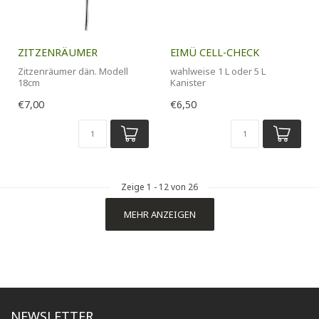
ZITZENRÄUMER
EIMÜ CELL-CHECK
Zitzenräumer dän. Modell
wahlweise 1 L oder 5 L
18cm
Kanister
Zur sicheren
€7,00
€6,50
Mastitisfrüherkennung
Zeige
1
-
12
von 26
MEHR ANZEIGEN
NEWSLETTER