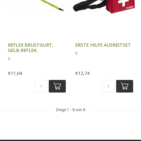
REFLEX BRUSTGURT,
ERSTE HILFE AUSREITSET
GELB-REFLEK.
0
0
€11,04
€12,74
Zeige
1
-
8
von 8