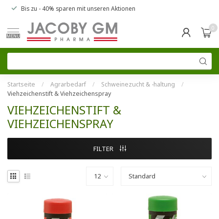
Bis zu
- 40% sparen
mit unseren
Aktionen
0
MENU
Startseite
/
Agrarbedarf
/
Schweinezucht & -haltung
/
Viehzeichenstift & Viehzeichenspray
VIEHZEICHENSTIFT &
VIEHZEICHENSPRAY
FILTER