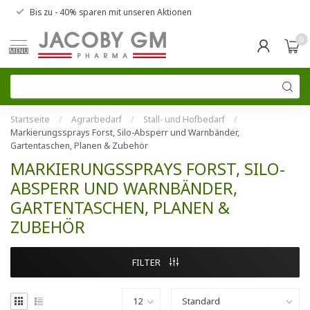
Bis zu
- 40% sparen
mit unseren
Aktionen
0
MENU
Startseite
/
Agrarbedarf
/
Stall- und Hofbedarf
/
Markierungssprays Forst, Silo-Absperr und Warnbänder,
Gartentaschen, Planen & Zubehör
MARKIERUNGSSPRAYS FORST, SILO-
ABSPERR UND WARNBÄNDER,
GARTENTASCHEN, PLANEN &
ZUBEHÖR
FILTER