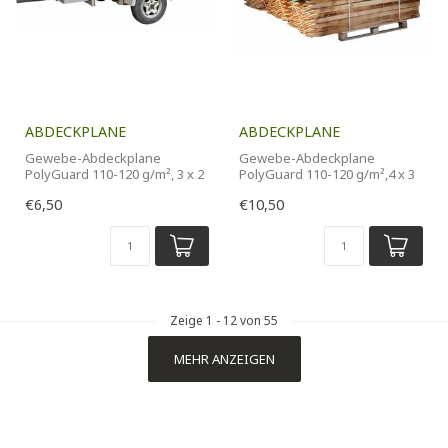
ABDECKPLANE
ABDECKPLANE
Gewebe-Abdeckplane
Gewebe-Abdeckplane
PolyGuard 110-120 g/m², 3 x 2
PolyGuard 110-120 g/m²,4 x 3
Meter
Meter
€6,50
€10,50
Zeige
1
-
12
von 55
MEHR ANZEIGEN