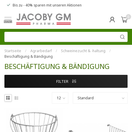
Bis zu
- 40% sparen
mit unseren
Aktionen
0
MENU
Startseite
/
Agrarbedarf
/
Schweinezucht & -haltung
/
Beschäftigung & Bändigung
BESCHÄFTIGUNG & BÄNDIGUNG
FILTER