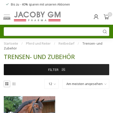
Bis zu
- 40% sparen
mit unseren
Aktionen
0
MENU
Startseite
/
Pferd und Reiter
/
Reitbedarf
/
Trensen- und
Zubehör
TRENSEN- UND ZUBEHÖR
FILTER