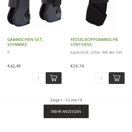
GAMASCHEN-SET,
FESSELKOPFGAMASCHE
SCHWARZ
SYNTHESE-
0
kautschuk, schw., WB,4er-Set
€42,49
€29,74
Zeige
1
-
12
von 19
MEHR ANZEIGEN