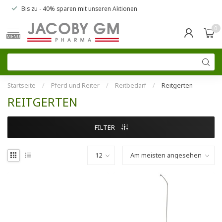
Bis zu
- 40% sparen
mit unseren
Aktionen
0
MENU
Startseite
/
Pferd und Reiter
/
Reitbedarf
/
Reitgerten
REITGERTEN
FILTER