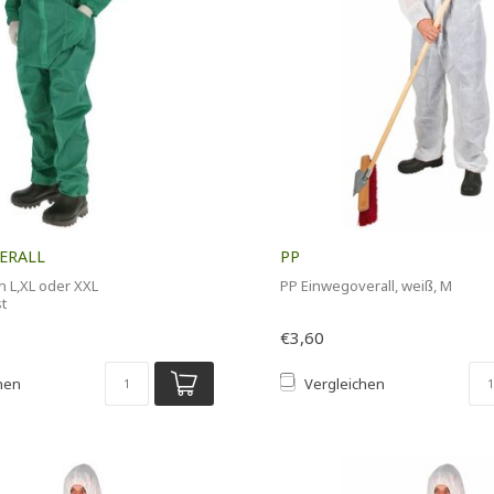
ERALL
PP
n L,XL oder XXL
PP Einwegoverall, weiß, M
st
€3,60
hen
Vergleichen