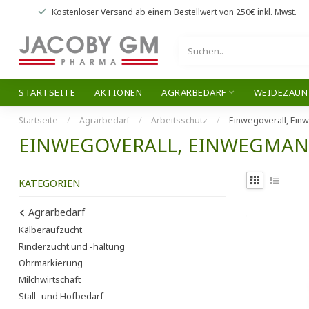
Kostenloser Versand
ab einem Bestellwert von
250€
inkl. Mwst.
STARTSEITE
AKTIONEN
AGRARBEDARF
WEIDEZAUN
Startseite
/
Agrarbedarf
/
Arbeitsschutz
/
Einwegoverall, Ein
EINWEGOVERALL, EINWEGMAN
KATEGORIEN
Agrarbedarf
Kälberaufzucht
Rinderzucht und -haltung
Ohrmarkierung
Milchwirtschaft
Stall- und Hofbedarf