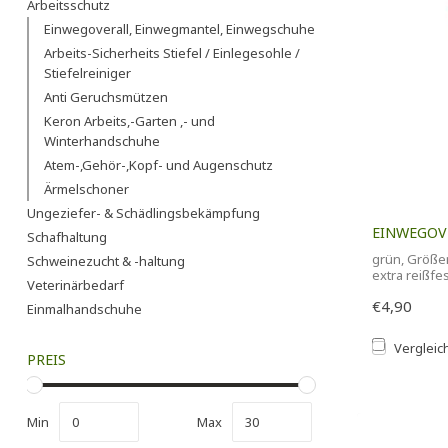
Arbeitsschutz
Einwegoverall, Einwegmantel, Einwegschuhe
Arbeits-Sicherheits Stiefel / Einlegesohle /
Stiefelreiniger
Anti Geruchsmützen
Keron Arbeits,-Garten ,- und
Winterhandschuhe
Atem-,Gehör-,Kopf- und Augenschutz
Ärmelschoner
Ungeziefer- & Schädlingsbekämpfung
EINWEGOV
Schafhaltung
grün, Größe
Schweinezucht & -haltung
extra reißfe
Veterinärbedarf
€4,90
Einmalhandschuhe
Vergleic
PREIS
Min
Max