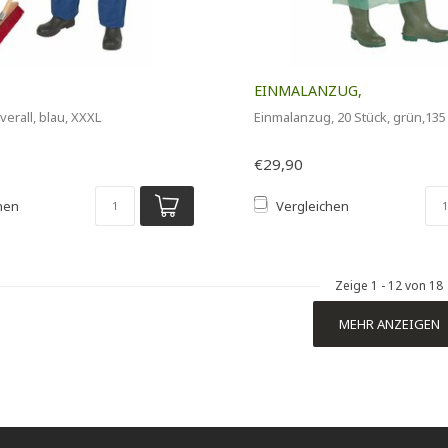
EINMALANZUG,
erall, blau, XXXL
Einmalanzug, 20 Stück, grün,135
€29,90
hen
Vergleichen
Zeige
1
-
12
von 18
MEHR ANZEIGEN