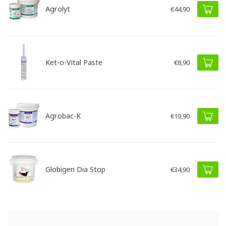
Agrolyt
€44,90
Ket-o-Vital Paste
€8,90
Agrobac-K
€19,90
Globigen Dia Stop
€34,90