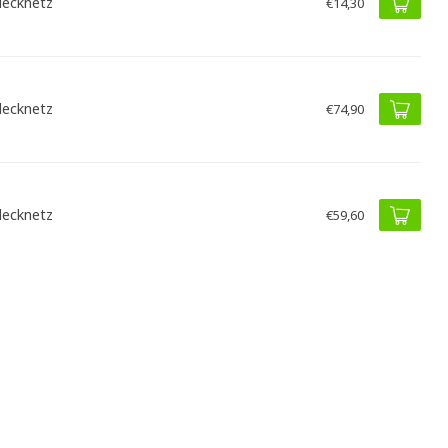
ecknetz
€14,30
ecknetz
€74,90
ecknetz
€59,60