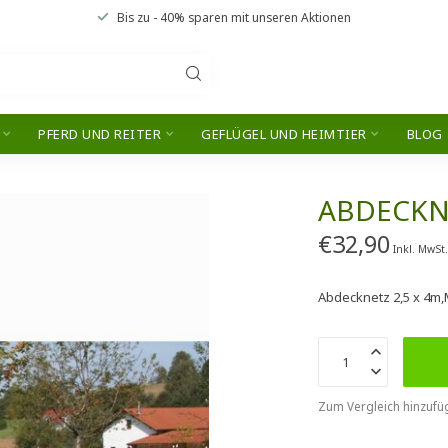
Bis zu
- 40% sparen
mit unseren
Aktionen
PFERD UND REITER
GEFLÜGEL UND HEIMTIER
BLOG
ABDECKN
€32,90
Inkl. MwSt
Abdecknetz 2,5 x 4m
Zum Vergleich hinzufü