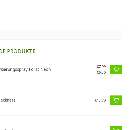
DE PRODUKTE
€7,99
kierungsspray Forst Neon
€6,50
ecknetz
€15,70