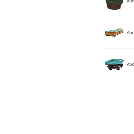
Abd
Abd
Abd