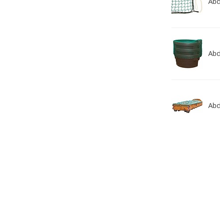
Abd
Abd
Abd