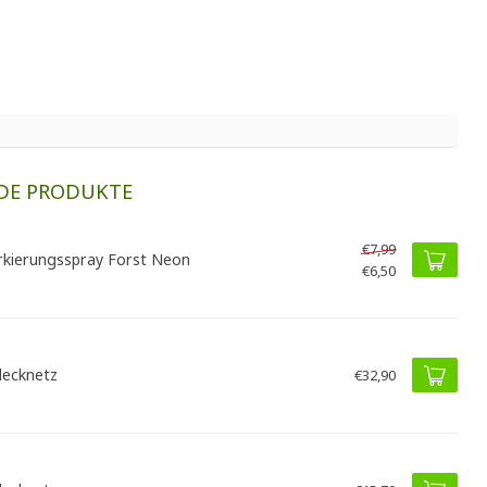
DE PRODUKTE
€7,99
kierungsspray Forst Neon
€6,50
ecknetz
€32,90