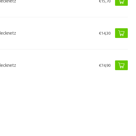
ecknetz
€15,70
ecknetz
€14,30
ecknetz
€74,90