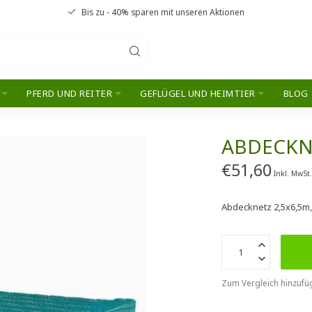
Bis zu
- 40% sparen
mit unseren
Aktionen
PFERD UND REITER
GEFLÜGEL UND HEIMTIER
BLOG
ABDECKN
€51,60
Inkl. MwSt
Abdecknetz 2,5x6,5m
Zum Vergleich hinzufü