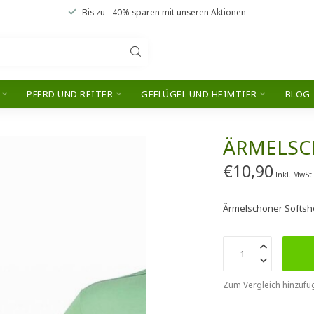
Bis zu
- 40% sparen
mit unseren
Aktionen
PFERD UND REITER
GEFLÜGEL UND HEIMTIER
BLOG
ÄRMELSC
€10,90
Inkl. MwSt
Ärmelschoner Softshe
Zum Vergleich hinzufü