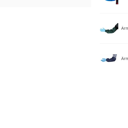
Ärm
Ärm