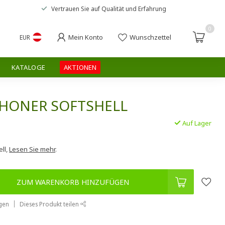
Vertrauen Sie auf
Qualität und Erfahrung
0
Mein Konto
Wunschzettel
EUR
KATALOGE
AKTIONEN
HONER SOFTSHELL
Auf Lager
.
ll,
Lesen Sie mehr
.
ZUM WARENKORB HINZUFÜGEN
gen
Dieses Produkt teilen