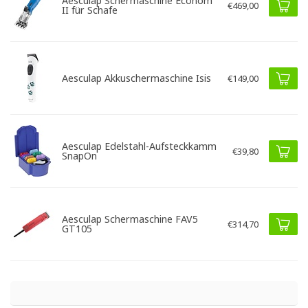
Aesculap Schermaschine Econom
€469,00
II für Schafe
Aesculap Akkuschermaschine Isis
€149,00
Aesculap Edelstahl-Aufsteckkamm
€39,80
SnapOn
Aesculap Schermaschine FAV5
€314,70
GT105