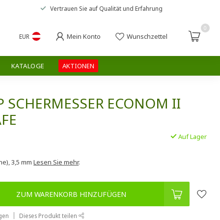
Vertrauen Sie auf
Qualität und Erfahrung
0
Mein Konto
Wunschzettel
EUR
KATALOGE
AKTIONEN
P SCHERMESSER ECONOM II
AFE
Auf Lager
.
ne), 3,5 mm
Lesen Sie mehr
.
ZUM WARENKORB HINZUFÜGEN
gen
Dieses Produkt teilen