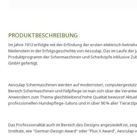
PRODUKTBESCHREIBUNG
Im Jahre 1912 erfolgte mit der Erfindung der ersten elektrisch betr
Meilenstein in der Erfolgsgeschichte von Aesculap. Das im Laufe der J
Produktprogramm der Schermaschinen und Scherköpfe inklusive Zube
GmbH gefertigt.
Aesculap Schermaschinen werden auf modernsten, computergestützt
Bereich Schermaschinen und Fellpflege ist man sich über die Veran
Anwendern zum Thema gleichbleibend hohe Qualität bewusst! Aktuell 
professionellen Hundepflege-Salons und in über 90 % aller Tierarz
Das Professionalität auch im Bereich des Designs angesiedelt ist, z
Institute, wie "German Design Award" oder "Plus X Award", Aesculap 