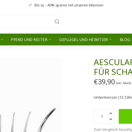
Bis zu
- 40% sparen
mit unseren
Aktionen
PFERD UND REITER
GEFLÜGEL UND HEIMTIER
BLOG
AESCULA
FÜR SCH
€39,90
Inkl. MwSt
Untermesser (13 Zäh
Zum Vergleich hinzufü