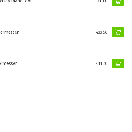
culap BladeCool
€8,00
ermesser
€33,50
ermesser
€11,40