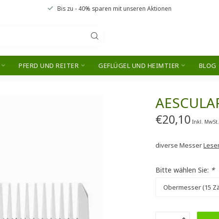
Bis zu
- 40% sparen
mit unseren
Aktionen
PFERD UND REITER
GEFLÜGEL UND HEIMTIER
BLOG
AESCULA
€20,10
Inkl. MwSt
diverse Messer
Lese
Bitte wählen Sie:
*