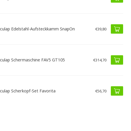
culap Edelstahl-Aufsteckkamm SnapOn
€39,80
culap Schermaschine FAV5 GT105
€314,70
culap Scherkopf-Set Favorita
€56,70