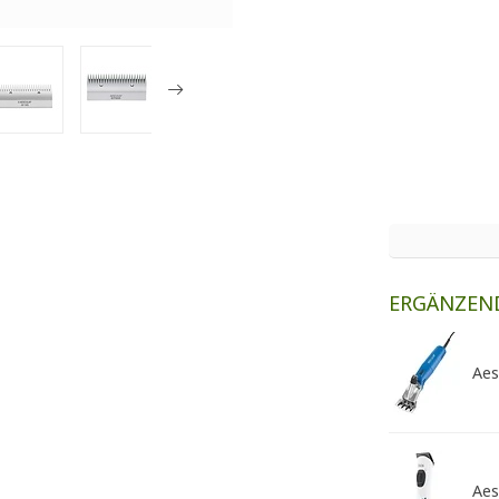
ERGÄNZEN
Aes
Aes