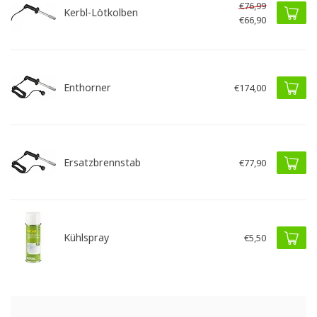
€76,99
Kerbl-Lötkolben
€66,90
Enthorner
€174,00
Ersatzbrennstab
€77,90
Kühlspray
€5,50