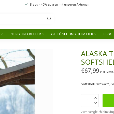
Bis zu
- 40% sparen
mit unseren
Aktionen
PFERD UND REITER
GEFLÜGEL UND HEIMTIER
BLOG
ALASKA 
SOFTSHEL
€67,99
Inkl. MwSt
Softshell, schwarz, Gr
Zum Vergleich hinzufü