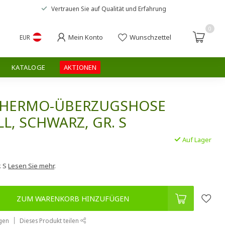
Vertrauen Sie auf
Qualität und Erfahrung
0
Mein Konto
Wunschzettel
EUR
KATALOGE
AKTIONEN
THERMO-ÜBERZUGSHOSE
L, SCHWARZ, GR. S
Auf Lager
.
. S
Lesen Sie mehr
.
ZUM WARENKORB HINZUFÜGEN
gen
Dieses Produkt teilen