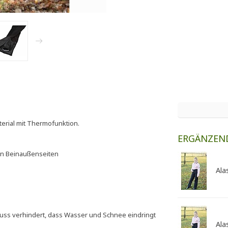
terial mit Thermofunktion.
ERGÄNZEN
en Beinaußenseiten
Ala
uss verhindert, dass Wasser und Schnee eindringt
Ala