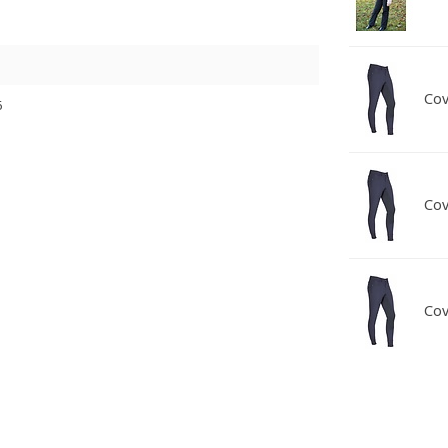
Cov
6
Cov
Cov