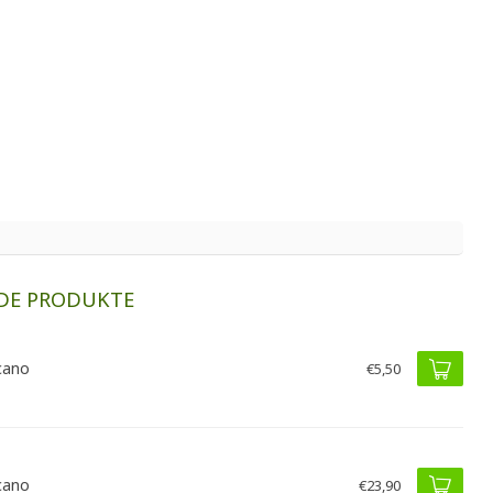
DE PRODUKTE
cano
€5,50
cano
€23,90