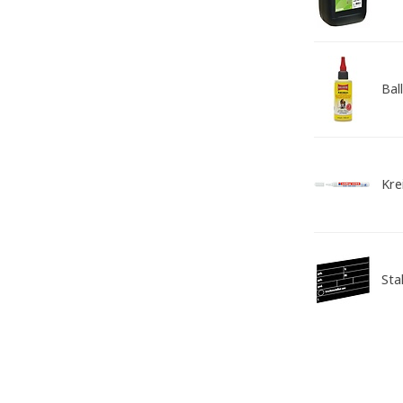
Bal
Kre
Stal