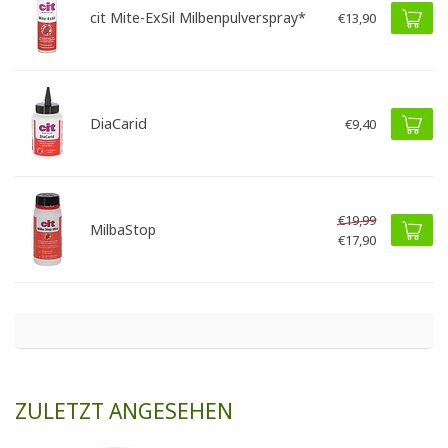
cit Mite-ExSil Milbenpulverspray*
€13,90
DiaCarid
€9,40
€19,99
MilbaStop
€17,90
ZULETZT ANGESEHEN