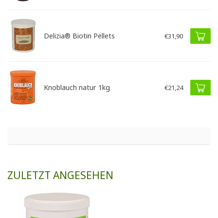
Delizia® Biotin Pellets
€31,90
Knoblauch natur 1kg
€21,24
ZULETZT ANGESEHEN