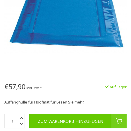
€57,90
Auf Lager
Inkl. MwSt.
Auffanghülle für Hoofmat für
Lesen Sie mehr
.
ZUM WARENKORB HINZUFÜGEN