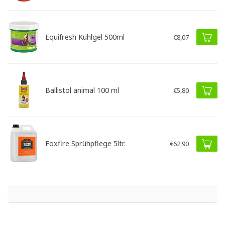
Equifresh Kühlgel 500ml
€8,07
Ballistol animal 100 ml
€5,80
Foxfire Sprühpflege 5ltr.
€62,90