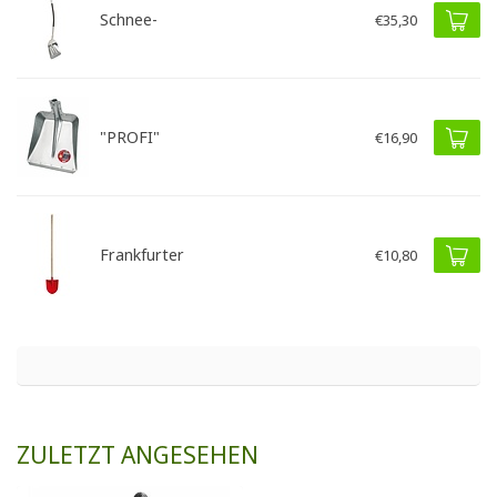
Schnee-
€35,30
"PROFI"
€16,90
Frankfurter
€10,80
ZULETZT ANGESEHEN