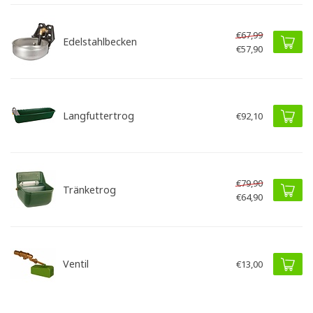
€67,99
Edelstahlbecken
€57,90
Langfuttertrog
€92,10
€79,90
Tränketrog
€64,90
Ventil
€13,00