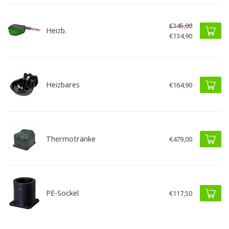
€145,00
Heizb.
€134,90
Heizbares
€164,90
Thermotränke
€479,00
PE-Sockel
€117,50