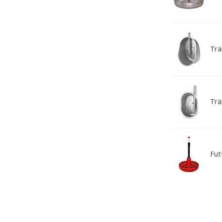
Trä
Trä
Fut