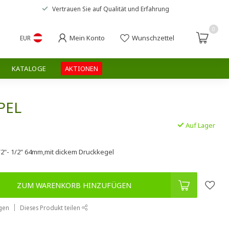
Vertrauen Sie auf
Qualität und Erfahrung
0
Mein Konto
Wunschzettel
EUR
KATALOGE
AKTIONEN
EL
Auf Lager
1/2"- 1/2" 64mm,mit dickem Druckkegel
ZUM WARENKORB HINZUFÜGEN
gen
Dieses Produkt teilen