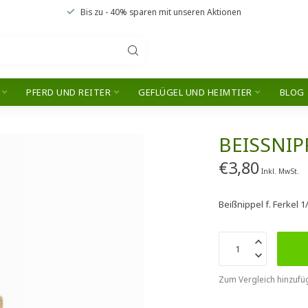
Bis zu
- 40% sparen
mit unseren
Aktionen
PFERD UND REITER
GEFLÜGEL UND HEIMTIER
BLOG
BEISSNIPP
€3,80
Inkl. MwSt.
Beißnippel f. Ferkel 
Zum Vergleich hinzufü