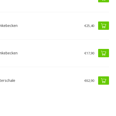
nkebecken
€25,40
nkebecken
€17,90
terschale
€62,90