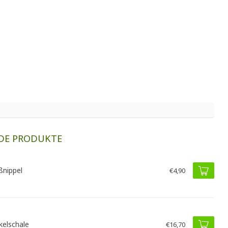
DE PRODUKTE
ßnippel
€4,90
kelschale
€16,70