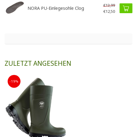
€13,99
NORA PU-Einlegesohle Clog
€12,50
ZULETZT ANGESEHEN
-19%