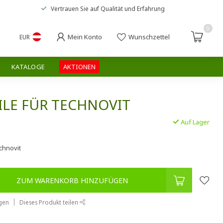
Vertrauen Sie auf
Qualität und Erfahrung
0
Mein Konto
Wunschzettel
EUR
KATALOGE
AKTIONEN
ILE FÜR TECHNOVIT
Auf Lager
.
chnovit
ZUM WARENKORB HINZUFÜGEN
gen
Dieses Produkt teilen