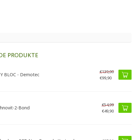
DE PRODUKTE
€139,00
Y BLOC - Demotec
€99,90
€54,99
hnovit-2-Bond
€49,90