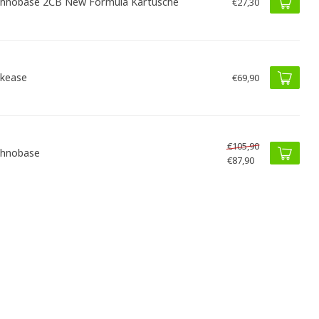
hnobase 2CB New Formula Kartusche
€27,30
kease
€69,90
€105,90
hnobase
€87,90