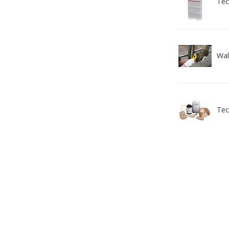
Tec
Wal
Tec