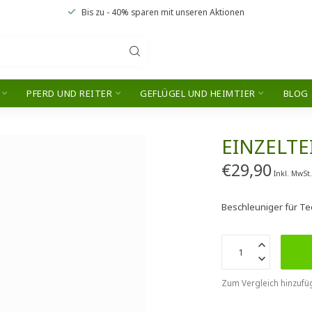
Bis zu
- 40% sparen
mit unseren
Aktionen
PFERD UND REITER
GEFLÜGEL UND HEIMTIER
BLOG
EINZELTE
€29,90
Inkl. MwSt
Beschleuniger für Te
Zum Vergleich hinzufü