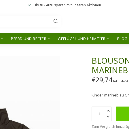
Bis zu
- 40% sparen
mit unseren
Aktionen
PFERD UND REITER
GEFLÜGEL UND HEIMTIER
BLOG
8
BLOUSONJ
MARINEBL
€29,74
Inkl. MwSt
Kinder, marineblau Gr
Zum Vergleich hinzufü