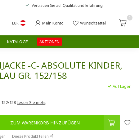
Vertrauen Sie auf
Qualität und Erfahrung
0
Mein Konto
Wunschzettel
EUR
KATALOGE
AKTIONEN
ACKE -C- ABSOLUTE KINDER,
AU GR. 152/158
Auf Lager
.
. 152/158
Lesen Sie mehr
.
ZUM WARENKORB HINZUFÜGEN
gen
Dieses Produkt teilen