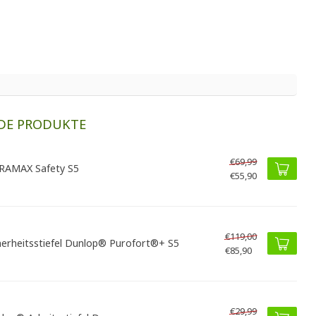
DE PRODUKTE
€69,99
AMAX Safety S5
€55,90
€119,00
herheitsstiefel Dunlop® Purofort®+ S5
€85,90
€29,99