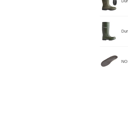
Dun
Dun
NOR