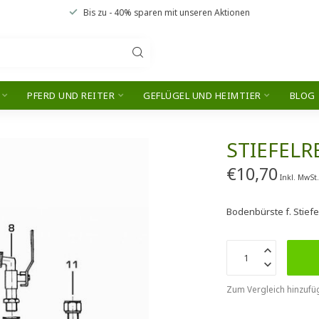
Bis zu
- 40% sparen
mit unseren
Aktionen
PFERD UND REITER
GEFLÜGEL UND HEIMTIER
BLOG
STIEFEL
€10,70
Inkl. MwSt
Bodenbürste f. Stiefe
Zum Vergleich hinzufü