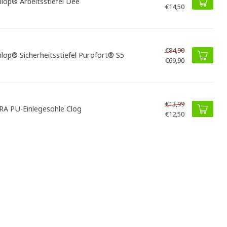
lop® Arbeitsstiefel Dee
€14,50
€84,90
lop® Sicherheitsstiefel Purofort® S5
€69,90
€13,99
A PU-Einlegesohle Clog
€12,50