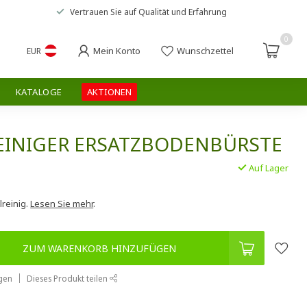
Vertrauen Sie auf
Qualität und Erfahrung
0
Mein Konto
Wunschzettel
EUR
KATALOGE
AKTIONEN
REINIGER ERSATZBODENBÜRSTE
Auf Lager
.
lreinig.
Lesen Sie mehr
.
ZUM WARENKORB HINZUFÜGEN
gen
Dieses Produkt teilen