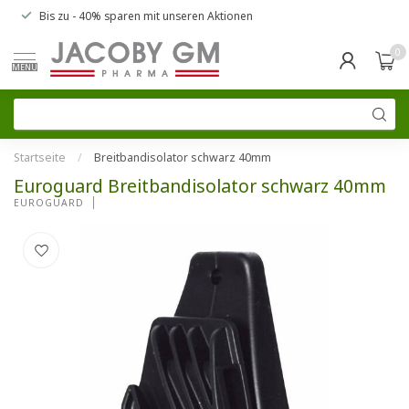
Bis zu
- 40% sparen
mit unseren
Aktionen
0
MENU
Startseite
/
Breitbandisolator schwarz 40mm
Euroguard Breitbandisolator schwarz 40mm
EUROGUARD